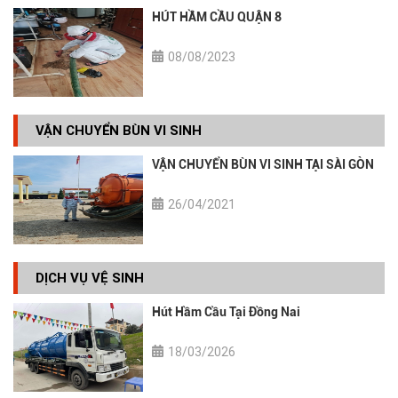
HÚT HẦM CẦU QUẬN 8
08/08/2023
VẬN CHUYỂN BÙN VI SINH
VẬN CHUYỂN BÙN VI SINH TẠI SÀI GÒN
26/04/2021
DỊCH VỤ VỆ SINH
Hút Hầm Cầu Tại Đồng Nai
18/03/2026