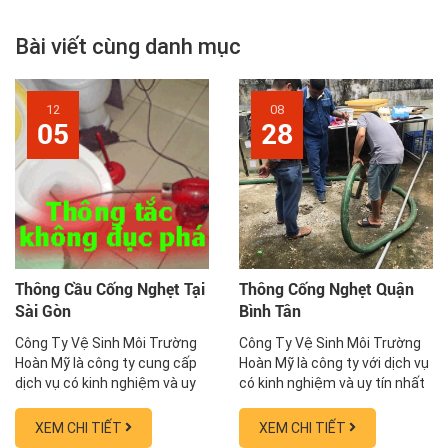
Bài viết cùng danh mục
12
08
05
28
Thông Cầu Cống Nghẹt Tại
Thông Cống Nghẹt Quận
Sài Gòn
Bình Tân
Công Ty Vệ Sinh Môi Trường
Công Ty Vệ Sinh Môi Trường
Hoàn Mỹ là công ty cung cấp
Hoàn Mỹ là công ty với dịch vụ
dịch vụ có kinh nghiệm và uy
có kinh nghiệm và uy tín nhất
tín nhất trong lĩnh vực hút
trong lĩnh vực hút hầm
hầm cầu, thông cống chậu,
cầu, thông cống nghẹt, thông
XEM CHI TIẾT
XEM CHI TIẾT
thông tắc bồn cầu, sửa nhà vệ
tắc bồn cầu, sửa nhà vệ sinh