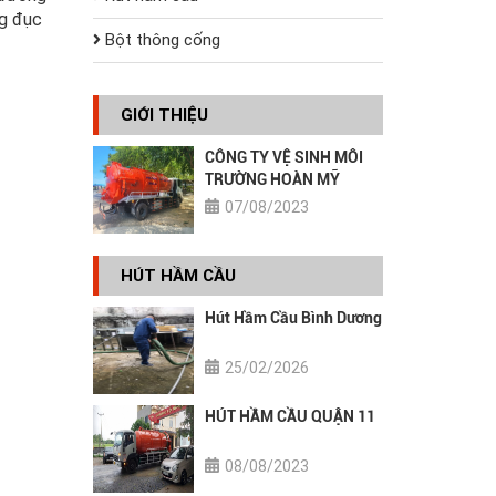
ng đục
Bột thông cống
GIỚI THIỆU
CÔNG TY VỆ SINH MÔI
TRƯỜNG HOÀN MỸ
07/08/2023
HÚT HẦM CẦU
Hút Hầm Cầu Bình Dương
25/02/2026
HÚT HẦM CẦU QUẬN 11
08/08/2023