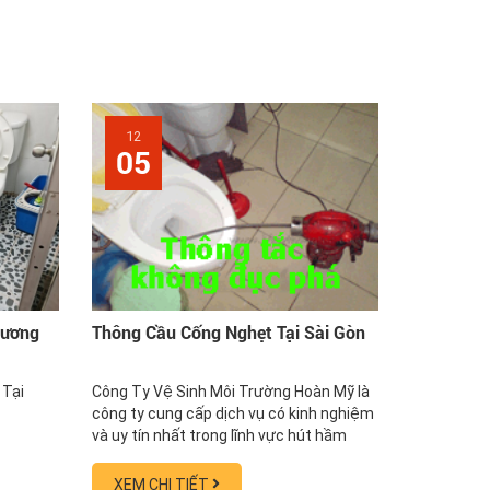
12
05
Dương
Thông Cầu Cống Nghẹt Tại Sài Gòn
 Tại
Công Ty Vệ Sinh Môi Trường Hoàn Mỹ là
công ty cung cấp dịch vụ có kinh nghiệm
và uy tín nhất trong lĩnh vực hút hầm
cầu, thông cống chậu, thông tắc bồn
cầu, sửa nhà vệ sinh tại Sài Gòn với hơn
XEM CHI TIẾT