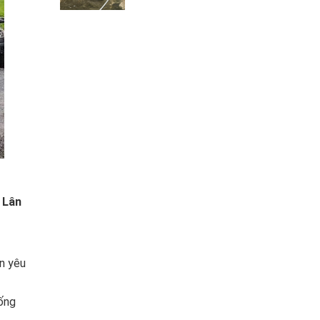
 Lân
ận yêu
hống