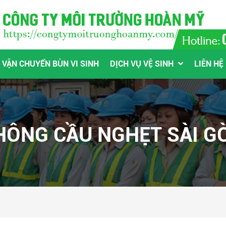
VẬN CHUYỂN BÙN VI SINH
DỊCH VỤ VỆ SINH
LIÊN HỆ
HÔNG CẦU NGHẸT SÀI G