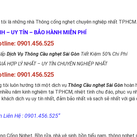
tôi là những nhà Thông cống nghẹt chuyên nghiệp nhất TP.HCM.
 – UY TÍN – BẢO HÀNH MIỄN PHÍ
tline: 0901.456.525
Cấp
Dịch Vụ Thông Cầu nghẹt Sài Gòn
Tiết Kiệm 50% Chi Phí
IÁ HỢP LÝ NHẤT – UY TÍN CHUYÊN NGHIỆP NHẤT
tline: 0901.456.525
g tôi luôn hướng tới một dịch vụ
Thông Cầu nghẹt Sài Gòn
hoàn 
i nhiều năm kinh nghiệm tại TP.HCM, nhiệt tình chu đáo, phục vụ n
ý khách dịch vụ
uy tín nhất, đảm bảo nhất và sạch sẽ nhất với giá
 Liên Hệ : 0901.456.525”
ng Cống Nghẹt, Bồn rửa, nhà vệ sinh, bồn tiểu nam, thông nghẹt