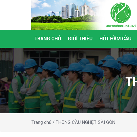
TRANG CHỦ
GIỚI THIỆU
HÚT HẦM CẦU
T
Trang chủ /
THÔNG CẦU NGHẸT SÀI GÒN