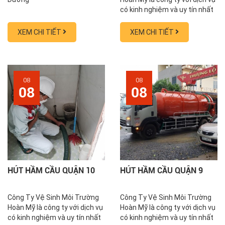
có kinh nghiệm và uy tín nhất
trong lĩnh vực hút hầm
cầu, thông cống nghẹt, thông
XEM CHI TIẾT
XEM CHI TIẾT
tắc bồn cầu, sửa nhà vệ sinh
tại TP HCM với hơn 10 năm
kinh nghiệm đã ký hợp đồng
với hơn 300 doanh nghiệp và
xử lý hơn 10.000 vụ việc là
08
08
08
08
khách hàng hộ dân, nhà hàng,
khách sạn,...
HÚT HẦM CẦU QUẬN 10
HÚT HẦM CẦU QUẬN 9
Công Ty Vệ Sinh Môi Trường
Công Ty Vệ Sinh Môi Trường
Hoàn Mỹ là công ty với dịch vụ
Hoàn Mỹ là công ty với dịch vụ
có kinh nghiệm và uy tín nhất
có kinh nghiệm và uy tín nhất