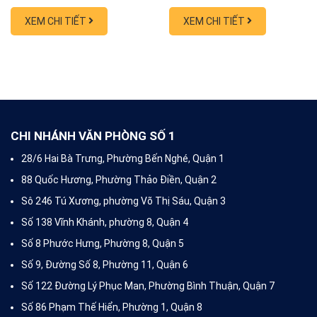
trong lĩnh vực hút hầm
trong lĩnh vực hút hầm
cầu, thông cống nghẹt, thông
cầu, thông cống nghẹt, thông
XEM CHI TIẾT
XEM CHI TIẾT
tắc bồn cầu, sửa nhà vệ sinh
tắc bồn cầu, sửa nhà vệ sinh
tại TP HCM với hơn 10 năm
tại TP HCM với hơn 10 năm
kinh nghiệm đã ký hợp đồng
kinh nghiệm đã ký hợp đồng
với hơn 300 doanh nghiệp và
với hơn 300 doanh nghiệp và
xử lý hơn 10.000 vụ việc là
xử lý hơn 10.000 vụ việc là
khách hàng hộ dân, nhà hàng,
khách hàng hộ dân, nhà hàng,
khách sạn,...
khách sạn,...
CHI NHÁNH VĂN PHÒNG SỐ 1
28/6 Hai Bà Trưng, Phường Bến Nghé, Quận 1
88 Quốc Hương, Phường Thảo Điền, Quận 2
Sô 246 Tú Xương, phường Võ Thị Sáu, Quận 3
Số 138 Vĩnh Khánh, phường 8, Quận 4
Số 8 Phước Hưng, Phường 8, Quận 5
Số 9, Đường Số 8, Phường 11, Quận 6
Số 122 Đường Lý Phục Man, Phường Bình Thuận, Quận 7
Số 86 Phạm Thế Hiển, Phường 1, Quận 8