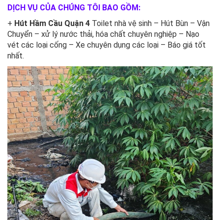
DỊCH VỤ CỦA CHÚNG TÔI BAO GỒM:
+
Hút Hầm Cầu Quận 4
Toilet nhà vệ sinh – Hút Bùn – Vận
Chuyển – xử lý nước thải, hóa chất chuyên nghiệp – Nạo
vét các loại cống – Xe chuyên dụng các loại – Báo giá tốt
nhất.