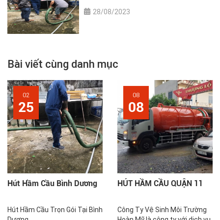
28/08/2023
Bài viết cùng danh mục
02
08
25
08
Hút Hầm Cầu Bình Dương
HÚT HẦM CẦU QUẬN 11
Hút Hầm Cầu Trọn Gói Tại Bình
Công Ty Vệ Sinh Môi Trường
Dương
Hoàn Mỹ là công ty với dịch vụ