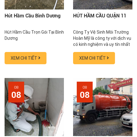
Hút Hầm Cầu Bình Dương
HÚT HẦM CẦU QUẬN 11
Hút Hầm Cầu Trọn Gói Tại Bình
Công Ty Vệ Sinh Môi Trường
Dương
Hoàn Mỹ là công ty với dịch vụ
có kinh nghiệm và uy tín nhất
trong lĩnh vực hút hầm
cầu, thông cống nghẹt, thông
XEM CHI TIẾT
XEM CHI TIẾT
tắc bồn cầu, sửa nhà vệ sinh
tại TP HCM với hơn 10 năm
kinh nghiệm đã ký hợp đồng
với hơn 300 doanh nghiệp và
xử lý hơn 10.000 vụ việc là
08
08
08
08
khách hàng hộ dân, nhà hàng,
khách sạn,...