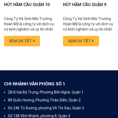
HÚT HẦM CẦU QUẬN 10
HÚT HẦM CẦU QUẬN 9
Công Ty Vệ Sinh Môi Trường
Công Ty Vệ Sinh Môi Trường
Hoàn Mỹ là công ty với dịch vụ
Hoàn Mỹ là công ty với dịch vụ
có kinh nghiệm và uy tín nhất
có kinh nghiệm và uy tín nhất
trong lĩnh vực hút hầm
trong lĩnh vực hút hầm
cầu, thông cống nghẹt, thông
cầu, thông cống nghẹt, thông
XEM CHI TIẾT
XEM CHI TIẾT
tắc bồn cầu, sửa nhà vệ sinh
tắc bồn cầu, sửa nhà vệ sinh
tại TP HCM với hơn 10 năm
tại TP HCM với hơn 10 năm
kinh nghiệm đã ký hợp đồng
kinh nghiệm đã ký hợp đồng
với hơn 300 doanh nghiệp và
với hơn 300 doanh nghiệp và
xử lý hơn 10.000 vụ việc là
xử lý hơn 10.000 vụ việc là
khách hàng hộ dân, nhà hàng,
khách hàng hộ dân, nhà hàng,
khách sạn,...
khách sạn,...
CHI NHÁNH VĂN PHÒNG SỐ 1
28/6 Hai Bà Trưng, Phường Bến Nghé, Quận 1
88 Quốc Hương, Phường Thảo Điền, Quận 2
Sô 246 Tú Xương, phường Võ Thị Sáu, Quận 3
Số 138 Vĩnh Khánh, phường 8, Quận 4