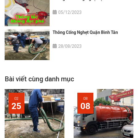
05/12/2023
Thông Cống Nghẹt Quận Bình Tân
28/08/2023
Bài viết cùng danh mục
02
08
25
08